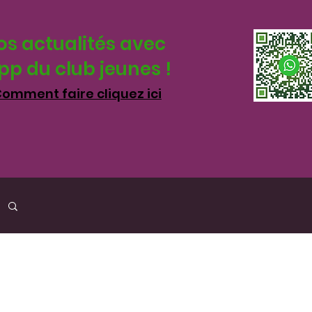
os actualités avec
p du club jeunes !
omment faire cliquez ici