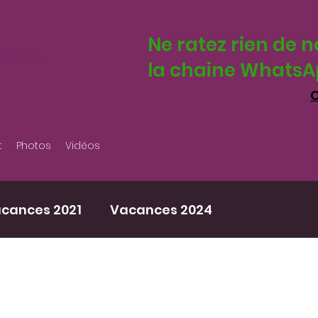
Ne ratez rien de n
nsfo
la chaine WhatsAp
C
t
Photos
Vidéos
cances 2021
Vacances 2024